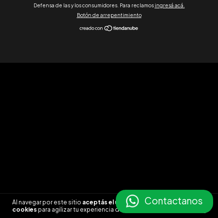
Defensa de las y los consumidores. Para reclamos
ingresá acá.
Botón de arrepentimiento
Contactanos
Al navegar por este sitio
aceptás el uso de
ENTENDIDO
cookies
para agilizar tu experiencia de compra.