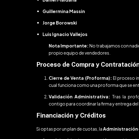
Guillermina Massin
Jorge Borowski
Luis Ignacio Vallejos
Nota Importante:
No trabajamos con nadie
propio equipo de vendedores.
Proceso de Compra y Contratació
Cierre de Venta (Proforma):
El proceso i
cual funciona como una proforma que se entr
Validación Administrativa:
Tras la prof
contigo para coordinar la firma y entrega del
Financiación y Créditos
Si optas por un plan de cuotas, la
Administración