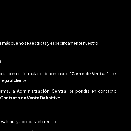
 más que no sea estricta y específicamente nuestro
n
nicia con un formulario denominado
"Cierre de Ventas"
, el
ega al cliente.
orma, la
Administración Central
se pondrá en contacto
Contrato de Venta Definitivo
.
evaluará y aprobará el crédito.