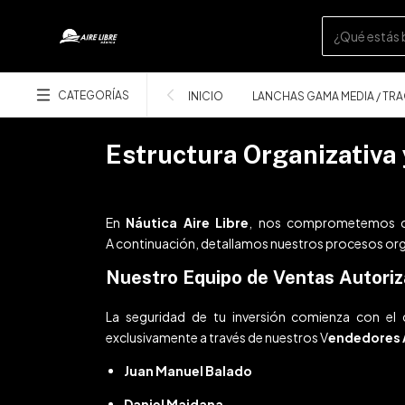
CATEGORÍAS
INICIO
LANCHAS GAMA MEDIA / TR
Estructura Organizativa 
En
Náutica Aire Libre
, nos comprometemos co
A continuación, detallamos nuestros procesos organ
Nuestro Equipo de Ventas Autori
La seguridad de tu inversión comienza con el c
exclusivamente a través de nuestros V
endedores 
Juan Manuel Balado
Daniel Maidana