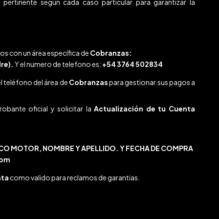
 pertinente según cada caso particular para garantizar la
os con un área específica de
Cobranzas:
re).
Y el numero de telefono es:
+54 3764 502834
l teléfono del área de
Cobranzas
para gestionar sus pagos a
obante oficial y solicitar la
Actualización de tu Cuenta
CO MOTOR, NOMBRE Y APELLIDO. Y FECHA DE COMPRA
com
nta
como valido para reclamos de garantias.