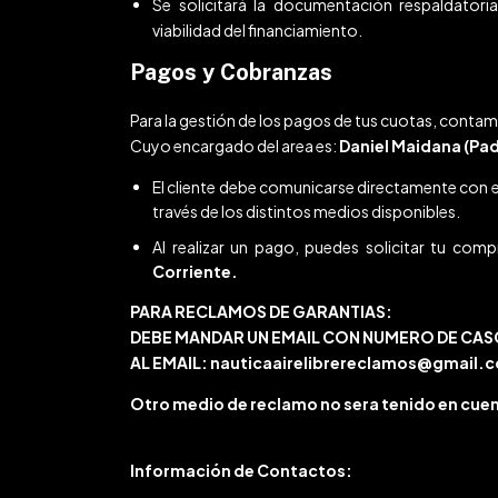
Se solicitará la documentación respaldatoria
viabilidad del financiamiento.
Pagos y Cobranzas
Para la gestión de los pagos de tus cuotas, contam
Cuyo encargado del area es:
Daniel Maidana (Pad
El cliente debe comunicarse directamente con e
través de los distintos medios disponibles.
Al realizar un pago, puedes solicitar tu compr
Corriente.
PARA RECLAMOS DE GARANTIAS:
DEBE MANDAR UN EMAIL CON NUMERO DE CAS
AL EMAIL:
nauticaairelibrereclamos@gmail.
Otro medio de reclamo no sera tenido en cue
Información de Contactos: